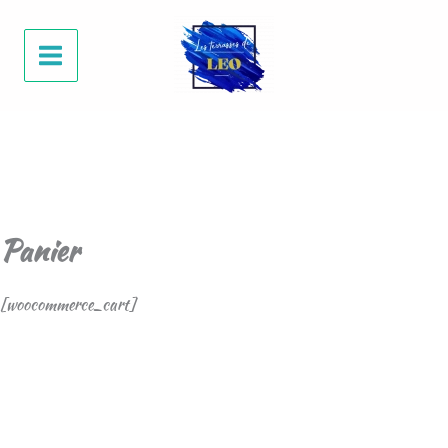
Aller
au
contenu
Panier
[woocommerce_cart]